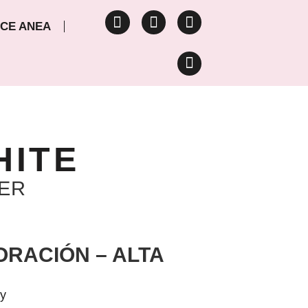
CE ANEA
HITE
ER
RACIÓN – ALTA
 y